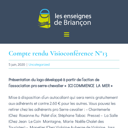
Passer
au
contenu
Compte rendu Visioconférence N°13
5 juin, 2020
|
Uncategorized
Présentation du logo développé à partir de l’action de
l’association pro serre-chevalier « ICI COMMENCE LA MER »
Mise à disposition d’un autocollant qui sera remis gratuitement
aux adhérents et contre 2.60 € pour les autres. Vous pouvez les
retirer chez les adhérents pro Serre-cevalier : – Chantemerle
(Chez Roxanne Au Palet d’or, Stéphane Tabac Presse) – La Salle
(Chez Jean Le Coin Montagne, Marie Noëlle Chalet des
Touristes) – Monetier (Chez Violaine Auberge de Violaine, Joss