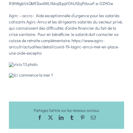
R3thNgbVsQMFZoo4XtLYkbqIIqqVOhUSIsjPdvuxF-e-OZHOw
Agirc – accro : Aide exceptionnelle d’urgence pour les salariés
cotisants Agirc-Arrco et les dirigeants salariés du secteur privé,
qui connaissent des difficultés d’ordre financier du fait de la
crise sanitaire. Pour en bénéficier, le salarié doit contacter sa
caisse de retraite complémentaire.
https://www.agirc-
arrco.fr/actualites/detail/covid-19-lagirc-arrco-met-en-place-
une-aide-exceptio
Partagez l'article sur les réseaux sociaux
Facebook
X
LinkedIn
Tumblr
Pinterest
Email