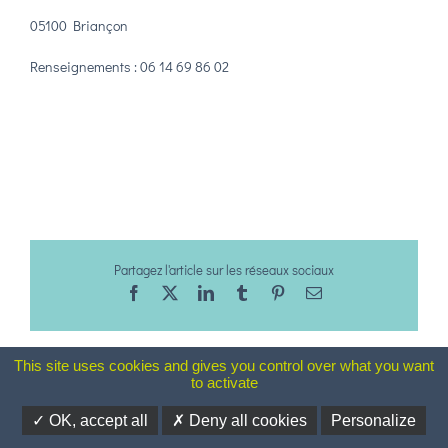
05100 Briançon
Renseignements : 06 14 69 86 02
Partagez l'article sur les réseaux sociaux
Facebook
X
LinkedIn
Tumblr
Pinterest
Email
This site uses cookies and gives you control over what you want
to activate
Mentions Légales
-
Plan du site
OK, accept all
Deny all cookies
Personalize
Conception de charte graphique
Fábio de Sá - Design & Graphisme