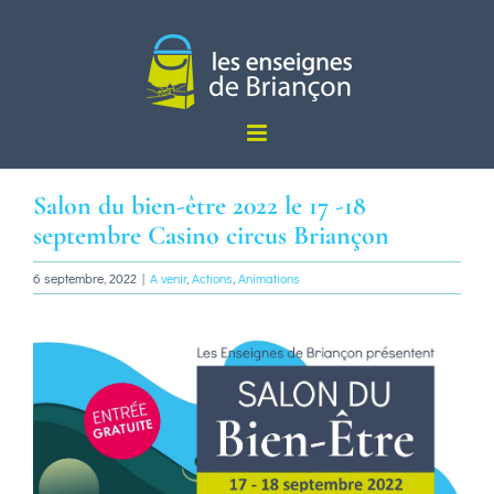
Passer
au
contenu
Salon du bien-être 2022 le 17 -18
septembre Casino circus Briançon
6 septembre, 2022
|
A venir
,
Actions
,
Animations