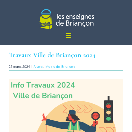
Passer
au
contenu
Travaux Ville de Briançon 2024
27 mars, 2024
|
A venir
,
Mairie de Briançon