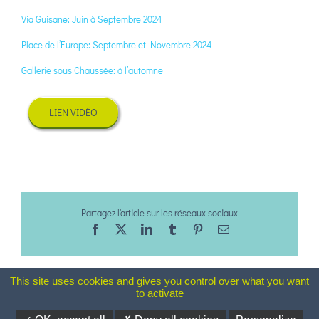
Via Guisane: Juin à Septembre 2024
Place de l’Europe: Septembre et Novembre 2024
Gallerie sous Chaussée: à l’automne
LIEN VIDÉO
Partagez l'article sur les réseaux sociaux
Facebook
X
LinkedIn
Tumblr
Pinterest
Email
This site uses cookies and gives you control over what you want
to activate
Mentions Légales
-
Plan du site