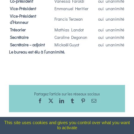
Co-président
Vanessa Faroldi
oui
unanimité
Vice-Président
Emmanuel Heritier
oui
unanimité
Vice-Président
Francis Terzean
oui
unanimité
d’Honneur
Trésorier
Mathias Landot
oui
unanimité
Secrétaire
Caroline Degonon
oui
unanimité
Secrétaire – adjoint
Mickaël Guyot
oui
unanimité
Le bureau est élu à l’unanimité.
Partagez l'article sur les réseaux sociaux
Facebook
X
LinkedIn
Tumblr
Pinterest
Email
This site uses cookies and gives you control over what you want
to activate