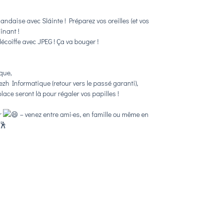
ndaise avec Sláinte ! Préparez vos oreilles (et vos
înant !
écoiffe avec JPEG ! Ça va bouger !
que,
zh Informatique (retour vers le passé garanti),
place seront là pour régaler vos papilles !
r
– venez entre ami·es, en famille ou même en