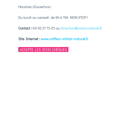
Horaires d’ouverture :
Du lundi au samedi de 9h à 19h NON STOP !
Contact :
04 92 21 15 05
ou
direction@vivhairnaturel.fr
Site Internet :
www.coiffeur-vivhair-naturel.fr
ACCEPTE LES ÉCHO CHÈQUES