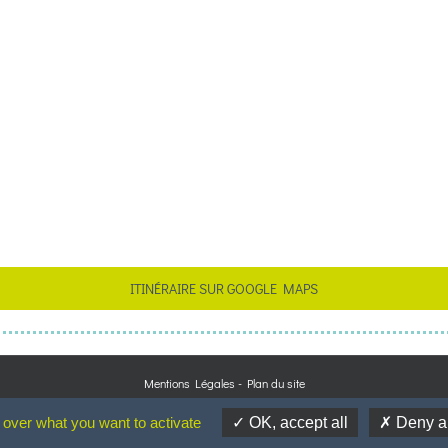
ITINÉRAIRE SUR GOOGLE MAPS
Mentions Légales
-
Plan du site
Conception de charte graphique
Fábio de Sá - Design & Graphisme
 over what you want to activate
OK, accept all
Deny al