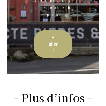
bières artisanales
et des produits de
qualité.
Y
aller
!
Plus d’infos