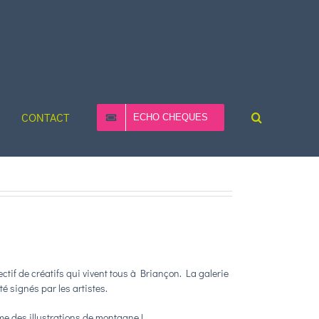
CONTACT
ECHO CHEQUES
llectif de créatifs qui vivent tous à Briançon. La galerie
té signés par les artistes.
ème des illustrations de montagne !