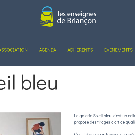
ASSOCIATION
AGENDA
ADHERENTS
EVENEMENTS
eil bleu
La galerie Soleil bleu, c’est un co
propose des tirages d’art de quali
C’est ici que vous trouverez la cr