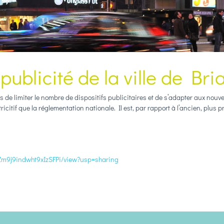
publicité de la ville de Br
fs de limiter le nombre de dispositifs publicitaires et de s’adapter aux nou
citif que la réglementation nationale. Il est, par rapport à l’ancien, plus pré
PmZm9j9indwht9xIzSFPi/view?usp=sharing