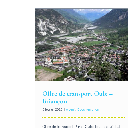
Offre de transport Oulx –
Briançon
5 février, 2025
|
A venir
,
Documentation
Offre de transport Paris-Oulx : tout ce qu’il [...]