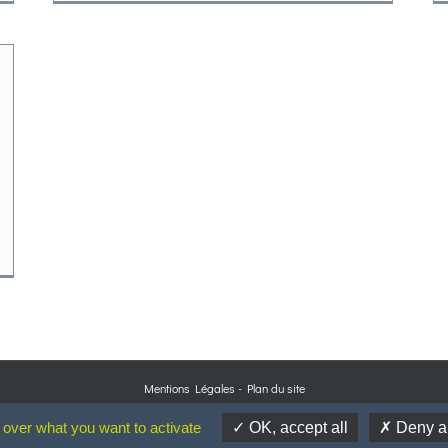
Mentions Légales
-
Plan du site
Conception de charte graphique
Fábio de Sá - Design & Graphisme
 over what you want to activate
OK, accept all
Deny al