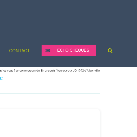
CONTACT
ECHO CHEQUES
aviez-vous ? un commerçant de Briançon à l’honneur aux JO 1992 d’Albertville
e