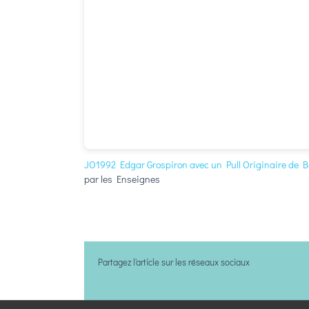
JO1992 Edgar Grospiron avec un Pull Originaire de 
par les Enseignes
Partagez l'article sur les réseaux sociaux