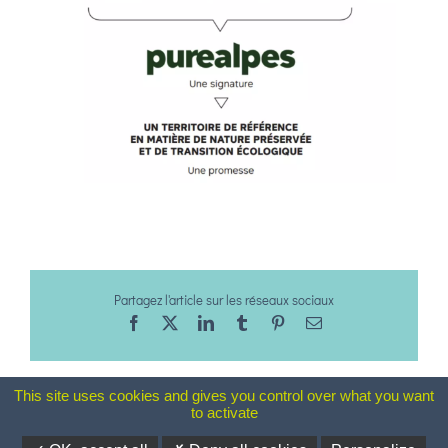
Partagez l'article sur les réseaux sociaux
Facebook
X
LinkedIn
Tumblr
Pinterest
Email
This site uses cookies and gives you control over what you want
to activate
Mentions Légales
-
Plan du site