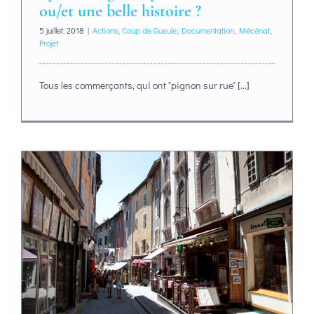
ou/et une belle histoire ?
5 juillet, 2018
|
Actions
,
Coup de Gueule
,
Documentation
,
Mécénat
,
Projet
Tous les commerçants, qui ont "pignon sur rue" [...]