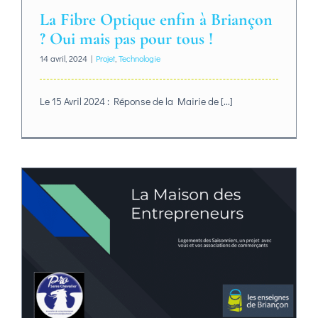
La Fibre Optique enfin à Briançon
? Oui mais pas pour tous !
14 avril, 2024
|
Projet
,
Technologie
Le 15 Avril 2024 : Réponse de la Mairie de [...]